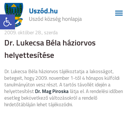
Eszköztár megnyitása
2009. október 28., szerda
Dr. Lukecsa Béla háziorvos
helyettesítése
Dr. Lukecsa Béla háziorvos tájékoztatja a lakosságot,
betegeit, hogy 2009. november 1-től 4 hónapos külföldi
tanulmányúton vesz részt. A tartós távollét idején a
helyettesítést
Dr. Mag Piroska
látja el. A rendelési időben
esetleg bekövetkező változásokról a rendelő
hirdetőtábláján lehet tájékozódni.