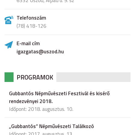
6332 Uszód, Árpád u. 9. sz
Telefonszám
(78) 418-126
E-mail cím
igazgatas@uszod.hu
PROGRAMOK
Gubbantós Népművészeti Fesztivál és kisérő
rendezvényei 2018.
Időpont: 2018. augusztus. 10.
„Gubbantós” Népművészeti Találkozó
Időpont: 2017. augusztus. 13.