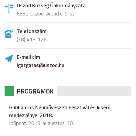
Uszód Község Önkormányzata
6332 Uszód, Árpád u. 9. sz
Telefonszám
(78) 418-126
E-mail cím
igazgatas@uszod.hu
PROGRAMOK
Gubbantós Népművészeti Fesztivál és kisérő
rendezvényei 2018.
Időpont: 2018. augusztus. 10.