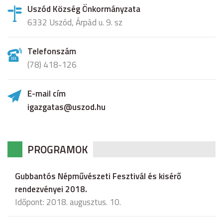
Uszód Község Önkormányzata
6332 Uszód, Árpád u. 9. sz
Telefonszám
(78) 418-126
E-mail cím
igazgatas@uszod.hu
PROGRAMOK
Gubbantós Népművészeti Fesztivál és kisérő
rendezvényei 2018.
Időpont: 2018. augusztus. 10.