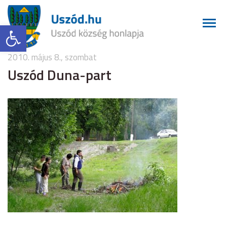
Eszköztár megnyitása
2010. május 8., szombat
Uszód Duna-part