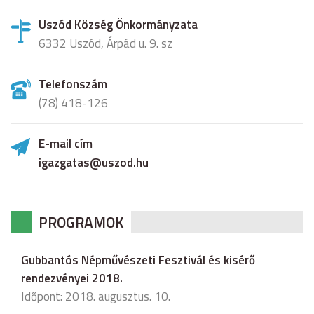
Uszód Község Önkormányzata
6332 Uszód, Árpád u. 9. sz
Telefonszám
(78) 418-126
E-mail cím
igazgatas@uszod.hu
PROGRAMOK
Gubbantós Népművészeti Fesztivál és kisérő
rendezvényei 2018.
Időpont: 2018. augusztus. 10.