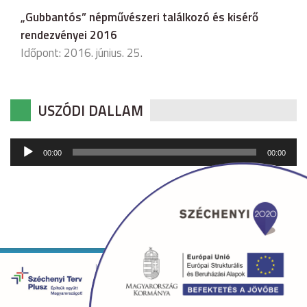
„Gubbantós” népművészeri találkozó és kisérő
rendezvényei 2016
Időpont: 2016. június. 25.
USZÓDI DALLAM
Audió
00:00
00:00
lejátszó
Copyright © 2026 uszod.hu Minden jog fenntartva. •
Készítette:
fridrik.me