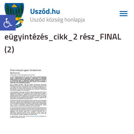
Eszköztár megnyitása
eügyintézés_cikk_2 rész_FINAL
(2)