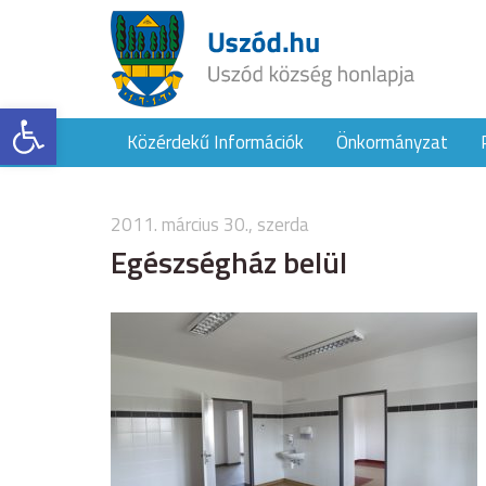
Eszköztár megnyitása
Közérdekű Információk
Önkormányzat
2011. március 30., szerda
Egészségház belül