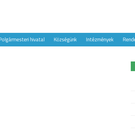
Polgármesteri hivatal
Községünk
Intézmények
Rend