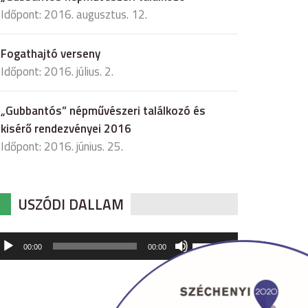
Időpont: 2016. augusztus. 12.
Fogathajtó verseny
Időpont: 2016. július. 2.
„Gubbantós” népművészeri találkozó és
kisérő rendezvényei 2016
Időpont: 2016. június. 25.
USZÓDI DALLAM
udió
A
00:00
00:00
hangerő
játszó
növeléséhez,
illetőleg
csökkentéséhez
a