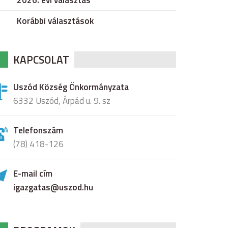
2026. évi választás
Korábbi választások
KAPCSOLAT
Uszód Község Önkormányzata
6332 Uszód, Árpád u. 9. sz
Telefonszám
(78) 418-126
E-mail cím
igazgatas@uszod.hu