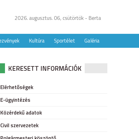
2026. augusztus. 06, csütörtök - Berta
ezvények
Kultúra
Sportélet
Galéria
KERESETT INFORMÁCIÓK
Elérhetőségek
E-ügyintézés
Közérdekű adatok
Civil szervezetek
Polgármesteri köszöntő