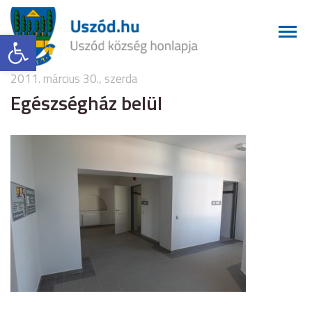
Eszköztár megnyitása
2011. március 30., szerda
Egészségház belül