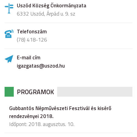
Uszód Község Önkormányzata
6332 Uszód, Árpád u. 9. sz
Telefonszám
(78) 418-126
E-mail cím
igazgatas@uszod.hu
PROGRAMOK
Gubbantós Népművészeti Fesztivál és kisérő
rendezvényei 2018.
Időpont: 2018. augusztus. 10.