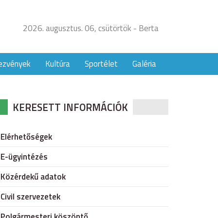
2026. augusztus. 06, csütörtök - Berta
ezvények
Kultúra
Sportélet
Galéria
KERESETT INFORMÁCIÓK
Elérhetőségek
E-ügyintézés
Közérdekű adatok
Civil szervezetek
Polgármesteri köszöntő