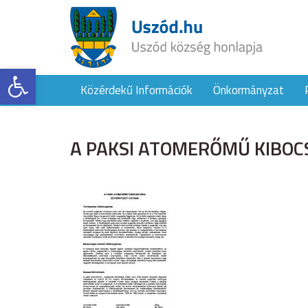
Eszköztár megnyitása
Közérdekű Információk
Önkormányzat
A PAKSI ATOMERŐMŰ KIBOC