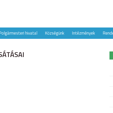
Polgármesteri hivatal
Községünk
Intézmények
Rend
SÁTÁSAI