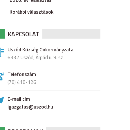
2026. évi választás
Korábbi választások
KAPCSOLAT
Uszód Község Önkormányzata
6332 Uszód, Árpád u. 9. sz
Telefonszám
(78) 418-126
E-mail cím
igazgatas@uszod.hu