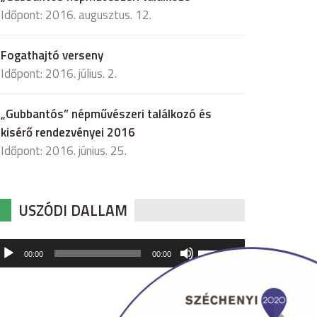
Időpont: 2016. augusztus. 12.
Fogathajtó verseny
Időpont: 2016. július. 2.
„Gubbantós” népművészeri találkozó és
kisérő rendezvényei 2016
Időpont: 2016. június. 25.
USZÓDI DALLAM
udió
A
00:00
00:00
hangerő
játszó
növeléséhez,
illetőleg
csökkentéséhez
a