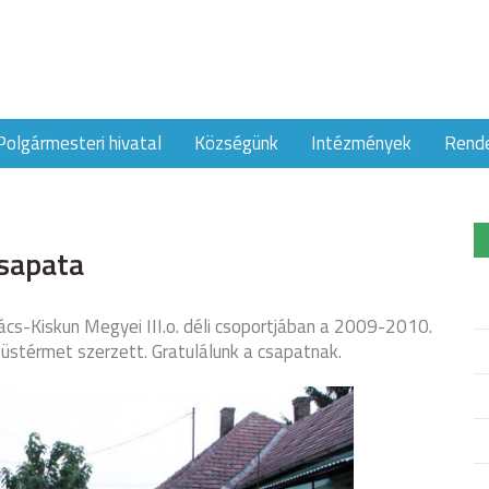
Polgármesteri hivatal
Községünk
Intézmények
Rend
csapata
cs-Kiskun Megyei III.o. déli csoportjában a 2009-2010.
züstérmet szerzett. Gratulálunk a csapatnak.