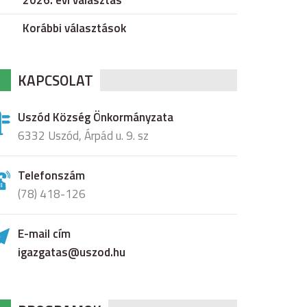
2026. évi választás
Korábbi választások
KAPCSOLAT
Uszód Község Önkormányzata
6332 Uszód, Árpád u. 9. sz
Telefonszám
(78) 418-126
E-mail cím
igazgatas@uszod.hu