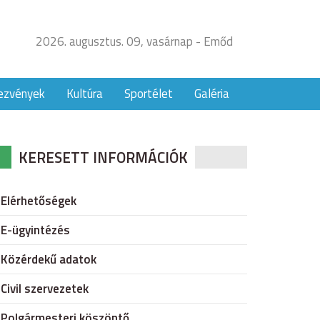
2026. augusztus. 09, vasárnap - Emőd
ezvények
Kultúra
Sportélet
Galéria
KERESETT INFORMÁCIÓK
Elérhetőségek
E-ügyintézés
Közérdekű adatok
Civil szervezetek
Polgármesteri köszöntő