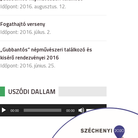
Időpont: 2016. augusztus. 12.
Fogathajtó verseny
Időpont: 2016. július. 2.
„Gubbantós” népművészeri találkozó és
kisérő rendezvényei 2016
Időpont: 2016. június. 25.
USZÓDI DALLAM
udió
A
00:00
00:00
hangerő
játszó
növeléséhez,
illetőleg
csökkentéséhez
a