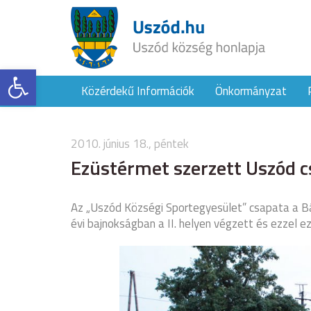
Eszköztár megnyitása
Közérdekű Információk
Önkormányzat
2010. június 18., péntek
Ezüstérmet szerzett Uszód 
Az „Uszód Községi Sportegyesület” csapata a Bá
évi bajnokságban a II. helyen végzett és ezzel e