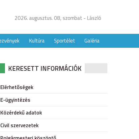
2026. augusztus. 08, szombat - László
ezvények
Kultúra
Sportélet
Galéria
KERESETT INFORMÁCIÓK
Elérhetőségek
E-ügyintézés
Közérdekű adatok
Civil szervezetek
Polgármesteri köszöntő