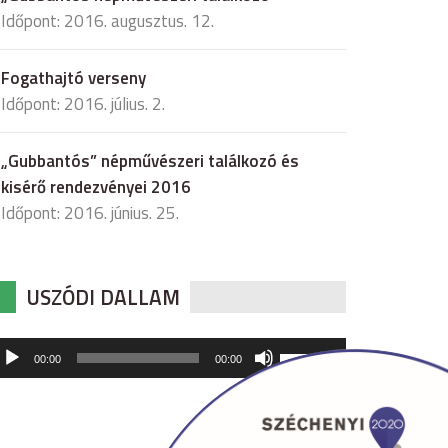
Időpont: 2016. augusztus. 12.
Fogathajtó verseny
Időpont: 2016. július. 2.
„Gubbantós” népművészeri találkozó és
kisérő rendezvényei 2016
Időpont: 2016. június. 25.
USZÓDI DALLAM
udió
A
00:00
00:00
hangerő
játszó
növeléséhez,
illetőleg
csökkentéséhez
a