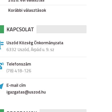
2026. évi választás
Korábbi választások
KAPCSOLAT
Uszód Község Önkormányzata
6332 Uszód, Árpád u. 9. sz
Telefonszám
(78) 418-126
E-mail cím
igazgatas@uszod.hu