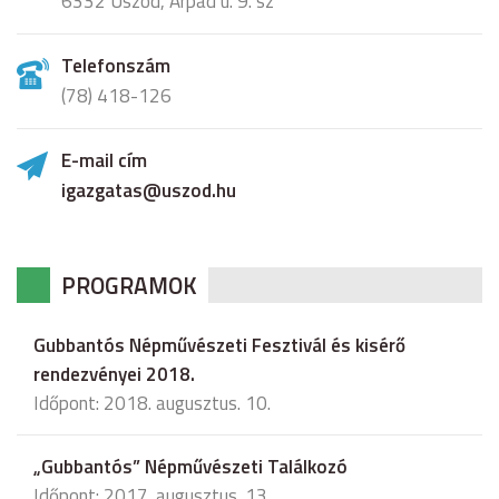
6332 Uszód, Árpád u. 9. sz
Telefonszám
(78) 418-126
E-mail cím
igazgatas@uszod.hu
PROGRAMOK
Gubbantós Népművészeti Fesztivál és kisérő
rendezvényei 2018.
Időpont: 2018. augusztus. 10.
„Gubbantós” Népművészeti Találkozó
Időpont: 2017. augusztus. 13.