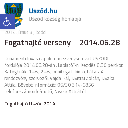
Eszköztár megnyitása
2014. június 3., kedd
Fogathajtó verseny – 2014.06.28
Dunamenti lovas napok rendezvénysorozat USZÓDI
fordulója 2014.06.28-án „Lapistó”-n. Kezdés 8,30 perckor.
Kategóriák: 1-es, 2-es, pónifogat, hintó, hátas. A
rendezvény szervezői: Vajda Pál, Nyitrai Zoltán, Nyaka
Attila. Bővebb információ: 06/30 314-6856
telefonszámon kérhető, Nyaka Attilától
Fogathajtó Uszód 2014