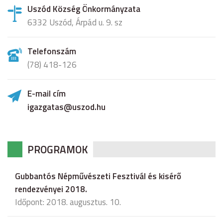
Uszód Község Önkormányzata
6332 Uszód, Árpád u. 9. sz
Telefonszám
(78) 418-126
E-mail cím
igazgatas@uszod.hu
PROGRAMOK
Gubbantós Népművészeti Fesztivál és kisérő
rendezvényei 2018.
Időpont: 2018. augusztus. 10.