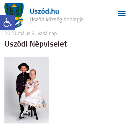
Eszköztár megnyitása
2010. május 9., vasárnap
Uszódi Népviselet