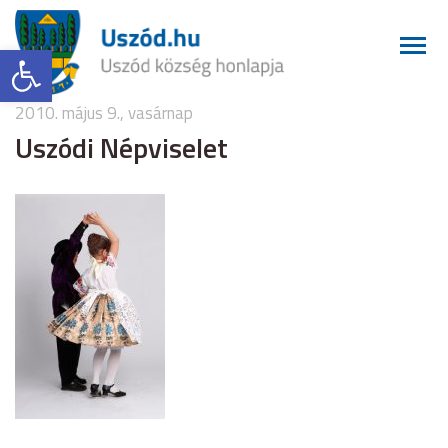
Eszköztár megnyitása
2010. május 9., vasárnap
Uszódi Népviselet