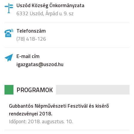
Uszód Község Önkormányzata
6332 Uszód, Árpád u. 9. sz
Telefonszám
(78) 418-126
E-mail cím
igazgatas@uszod.hu
PROGRAMOK
Gubbantós Népművészeti Fesztivál és kisérő
rendezvényei 2018.
Időpont: 2018. augusztus. 10.