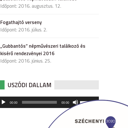
Időpont: 2016. augusztus. 12.
Fogathajtó verseny
Időpont: 2016. július. 2.
„Gubbantós” népművészeri találkozó és
kisérő rendezvényei 2016
Időpont: 2016. június. 25.
USZÓDI DALLAM
udió
A
00:00
00:00
hangerő
játszó
növeléséhez,
illetőleg
csökkentéséhez
a