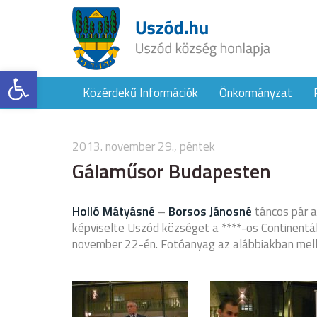
Eszköztár megnyitása
Közérdekű Információk
Önkormányzat
2013. november 29., péntek
Gálaműsor Budapesten
Holló Mátyásné
–
Borsos Jánosné
táncos pár 
képviselte Uszód községet a ****-os Continentá
november 22-én. Fotóanyag az alábbiakban mell