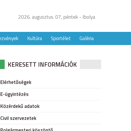
2026. augusztus. 07, péntek - Ibolya
ezvények
Kultúra
Sportélet
Galéria
KERESETT INFORMÁCIÓK
Elérhetőségek
E-ügyintézés
Közérdekű adatok
Civil szervezetek
Polgármesteri köszöntő