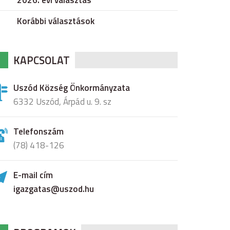
2026. évi választás
Korábbi választások
KAPCSOLAT
Uszód Község Önkormányzata
6332 Uszód, Árpád u. 9. sz
Telefonszám
(78) 418-126
E-mail cím
igazgatas@uszod.hu