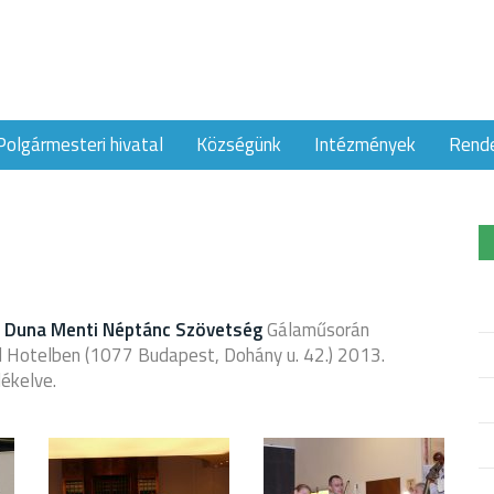
Polgármesteri hivatal
Községünk
Intézmények
Rend
a
Duna Menti Néptánc Szövetség
Gálaműsorán
l Hotelben (1077 Budapest, Dohány u. 42.) 2013.
ékelve.