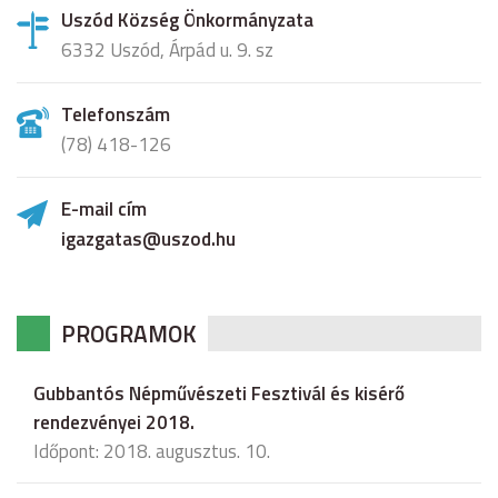
Uszód Község Önkormányzata
6332 Uszód, Árpád u. 9. sz
Telefonszám
(78) 418-126
E-mail cím
igazgatas@uszod.hu
PROGRAMOK
Gubbantós Népművészeti Fesztivál és kisérő
rendezvényei 2018.
Időpont: 2018. augusztus. 10.