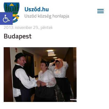
Eszköztár megnyitása
2013. november 29., péntek
Budapest