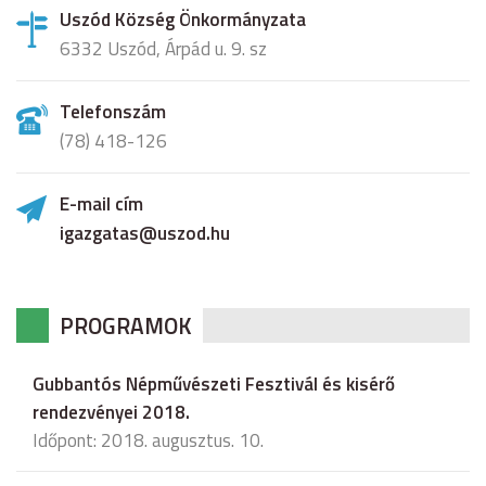
Uszód Község Önkormányzata
6332 Uszód, Árpád u. 9. sz
Telefonszám
(78) 418-126
E-mail cím
igazgatas@uszod.hu
PROGRAMOK
Gubbantós Népművészeti Fesztivál és kisérő
rendezvényei 2018.
Időpont: 2018. augusztus. 10.