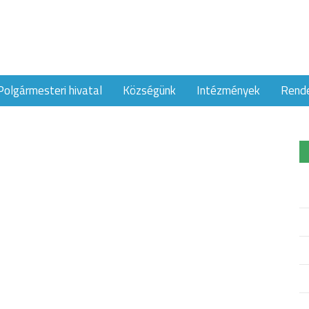
Polgármesteri hivatal
Községünk
Intézmények
Rend