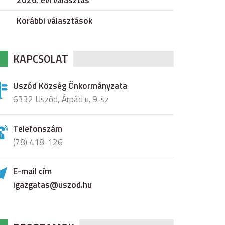
2026. évi választás
Korábbi választások
KAPCSOLAT
Uszód Község Önkormányzata
6332 Uszód, Árpád u. 9. sz
Telefonszám
(78) 418-126
E-mail cím
igazgatas@uszod.hu