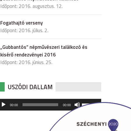
Időpont: 2016. augusztus. 12.
Fogathajtó verseny
Időpont: 2016. július. 2.
„Gubbantós” népművészeri találkozó és
kisérő rendezvényei 2016
Időpont: 2016. június. 25.
USZÓDI DALLAM
udió
A
00:00
00:00
hangerő
játszó
növeléséhez,
illetőleg
csökkentéséhez
a