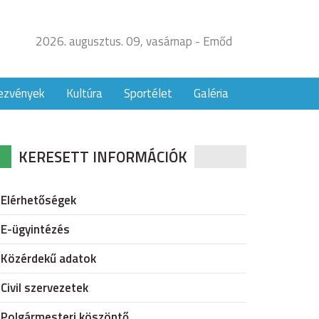
2026. augusztus. 09, vasárnap - Emőd
ezvények
Kultúra
Sportélet
Galéria
KERESETT INFORMÁCIÓK
Elérhetőségek
E-ügyintézés
Közérdekű adatok
Civil szervezetek
Polgármesteri köszöntő