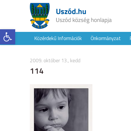
Eszköztár megnyitása
Közérdekű Információk
Önkormányzat
2009. október 13., kedd
114