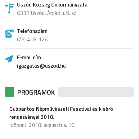
Uszód Község Önkormányzata
6332 Uszód, Árpád u. 9. sz
Telefonszám
(78) 418-126
E-mail cím
igazgatas@uszod.hu
PROGRAMOK
Gubbantós Népművészeti Fesztivál és kisérő
rendezvényei 2018.
Időpont: 2018. augusztus. 10.