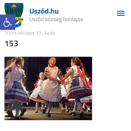
Eszköztár megnyitása
2009. október 13., kedd
153