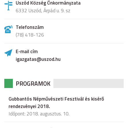
Uszód Község Önkormányzata
6332 Uszód, Árpád u. 9. sz
Telefonszám
(78) 418-126
E-mail cím
igazgatas@uszod.hu
PROGRAMOK
Gubbantós Népművészeti Fesztivál és kisérő
rendezvényei 2018.
Időpont: 2018. augusztus. 10.