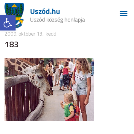
Eszköztár megnyitása
2009. október 13., kedd
183