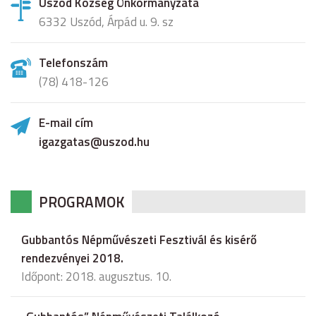
Uszód Község Önkormányzata
6332 Uszód, Árpád u. 9. sz
Telefonszám
(78) 418-126
E-mail cím
igazgatas@uszod.hu
PROGRAMOK
Gubbantós Népművészeti Fesztivál és kisérő
rendezvényei 2018.
Időpont: 2018. augusztus. 10.