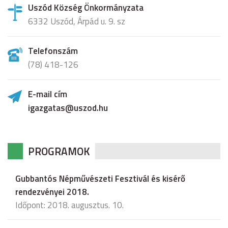
Uszód Község Önkormányzata
6332 Uszód, Árpád u. 9. sz
Telefonszám
(78) 418-126
E-mail cím
igazgatas@uszod.hu
PROGRAMOK
Gubbantós Népművészeti Fesztivál és kisérő
rendezvényei 2018.
Időpont: 2018. augusztus. 10.