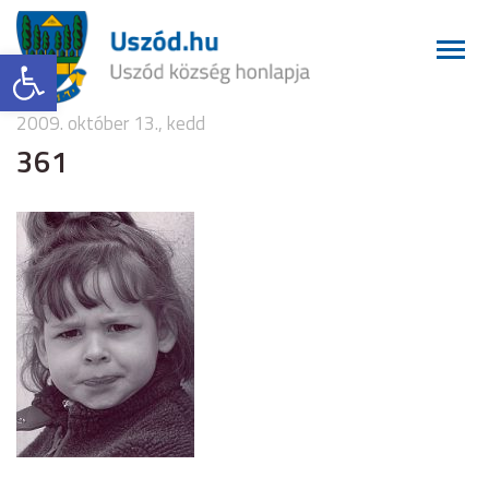
Eszköztár megnyitása
2009. október 13., kedd
361