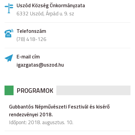
Uszód Község Önkormányzata
6332 Uszód, Árpád u. 9. sz
Telefonszám
(78) 418-126
E-mail cím
igazgatas@uszod.hu
PROGRAMOK
Gubbantós Népművészeti Fesztivál és kisérő
rendezvényei 2018.
Időpont: 2018. augusztus. 10.