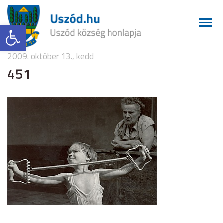
Eszköztár megnyitása
2009. október 13., kedd
451