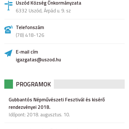
Uszód Község Önkormányzata
6332 Uszód, Árpád u. 9. sz
Telefonszám
(78) 418-126
E-mail cím
igazgatas@uszod.hu
PROGRAMOK
Gubbantós Népművészeti Fesztivál és kisérő
rendezvényei 2018.
Időpont: 2018. augusztus. 10.