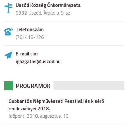
Uszód Község Önkormányzata
6332 Uszód, Árpád u. 9. sz
Telefonszám
(78) 418-126
E-mail cím
igazgatas@uszod.hu
PROGRAMOK
Gubbantós Népművészeti Fesztivál és kisérő
rendezvényei 2018.
Időpont: 2018. augusztus. 10.