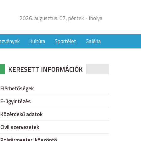
2026. augusztus. 07, péntek - Ibolya
ezvények
Kultúra
Sportélet
Galéria
KERESETT INFORMÁCIÓK
Elérhetőségek
E-ügyintézés
Közérdekű adatok
Civil szervezetek
Polgármesteri köszöntő