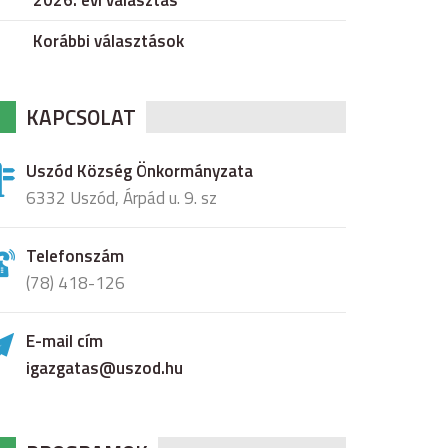
2026. évi választás
Korábbi választások
KAPCSOLAT
Uszód Község Önkormányzata
6332 Uszód, Árpád u. 9. sz
Telefonszám
(78) 418-126
E-mail cím
igazgatas@uszod.hu