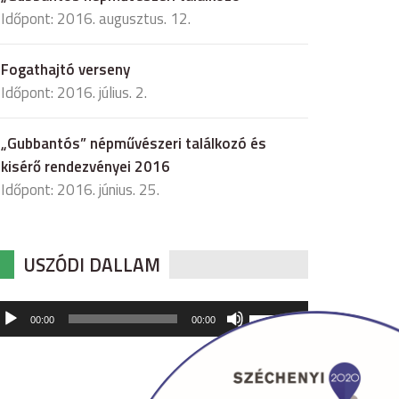
Időpont: 2016. augusztus. 12.
Fogathajtó verseny
Időpont: 2016. július. 2.
„Gubbantós” népművészeri találkozó és
kisérő rendezvényei 2016
Időpont: 2016. június. 25.
USZÓDI DALLAM
udió
A
00:00
00:00
hangerő
játszó
növeléséhez,
illetőleg
csökkentéséhez
a