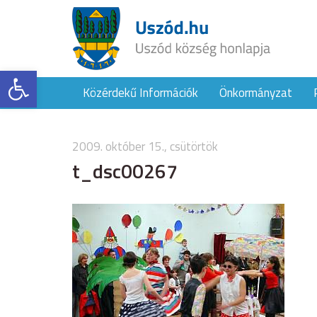
Eszköztár megnyitása
Közérdekű Információk
Önkormányzat
2009. október 15., csütörtök
t_dsc00267