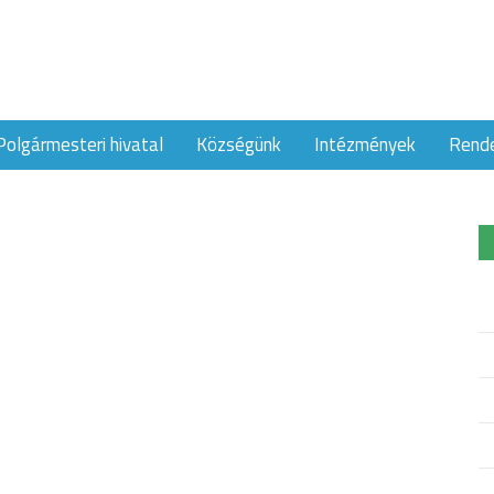
Polgármesteri hivatal
Községünk
Intézmények
Rend