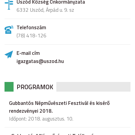
Uszód Község Önkormányzata
6332 Uszód, Árpád u. 9. sz
Telefonszám
(78) 418-126
E-mail cím
igazgatas@uszod.hu
PROGRAMOK
Gubbantós Népművészeti Fesztivál és kisérő
rendezvényei 2018.
Időpont: 2018. augusztus. 10.