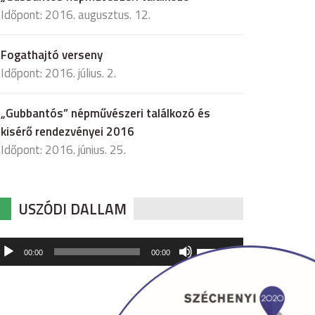
Időpont: 2016. augusztus. 12.
Fogathajtó verseny
Időpont: 2016. július. 2.
„Gubbantós” népművészeri találkozó és
kisérő rendezvényei 2016
Időpont: 2016. június. 25.
USZÓDI DALLAM
udió
A
00:00
00:00
hangerő
játszó
növeléséhez,
illetőleg
csökkentéséhez
a