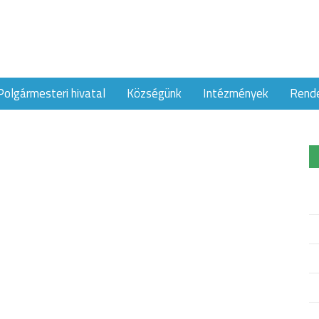
Polgármesteri hivatal
Községünk
Intézmények
Rend