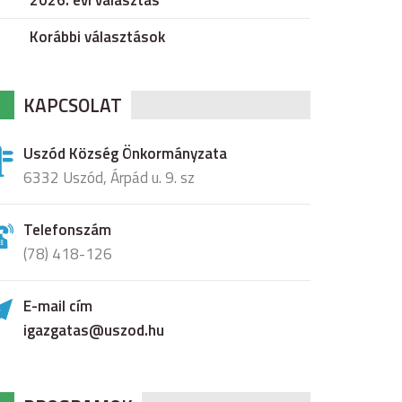
2026. évi választás
Korábbi választások
KAPCSOLAT
Uszód Község Önkormányzata
6332 Uszód, Árpád u. 9. sz
Telefonszám
(78) 418-126
E-mail cím
igazgatas@uszod.hu