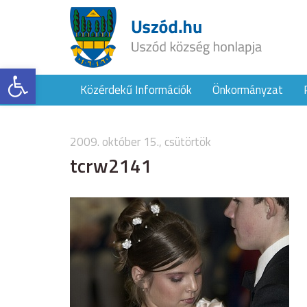
Eszköztár megnyitása
Közérdekű Információk
Önkormányzat
2009. október 15., csütörtök
tcrw2141