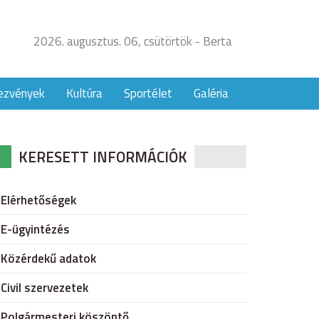
2026. augusztus. 06, csütörtök - Berta
ezvények
Kultúra
Sportélet
Galéria
KERESETT INFORMÁCIÓK
Elérhetőségek
E-ügyintézés
Közérdekű adatok
Civil szervezetek
Polgármesteri köszöntő