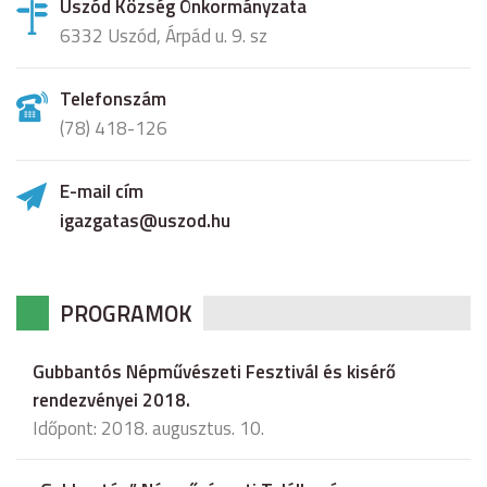
Uszód Község Önkormányzata
6332 Uszód, Árpád u. 9. sz
Telefonszám
(78) 418-126
E-mail cím
igazgatas@uszod.hu
PROGRAMOK
Gubbantós Népművészeti Fesztivál és kisérő
rendezvényei 2018.
Időpont: 2018. augusztus. 10.