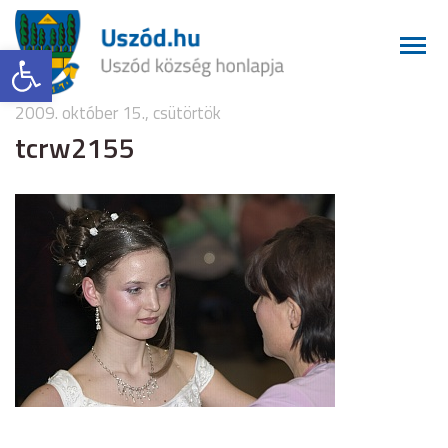
Eszköztár megnyitása
2009. október 15., csütörtök
tcrw2155