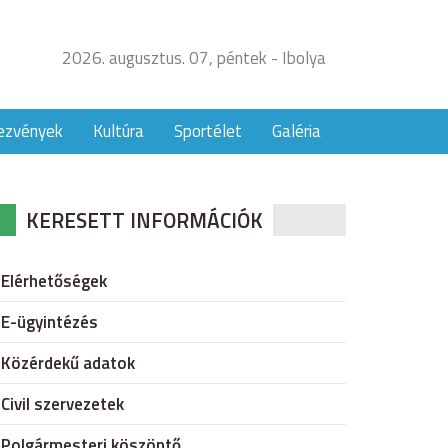
2026. augusztus. 07, péntek - Ibolya
ezvények
Kultúra
Sportélet
Galéria
KERESETT INFORMÁCIÓK
Elérhetőségek
E-ügyintézés
Közérdekű adatok
Civil szervezetek
Polgármesteri köszöntő