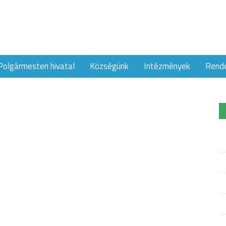
Polgármesteri hivatal
Községünk
Intézmények
Rend