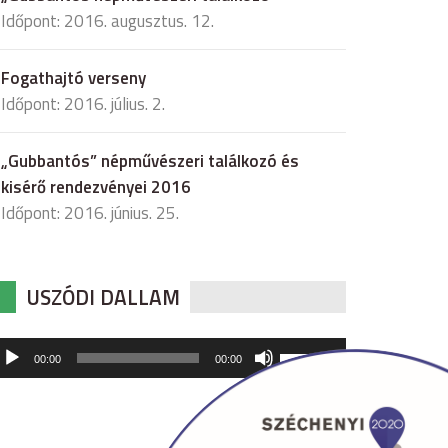
Időpont: 2016. augusztus. 12.
Fogathajtó verseny
Időpont: 2016. július. 2.
„Gubbantós” népművészeri találkozó és
kisérő rendezvényei 2016
Időpont: 2016. június. 25.
USZÓDI DALLAM
udió
A
00:00
00:00
hangerő
játszó
növeléséhez,
illetőleg
csökkentéséhez
a