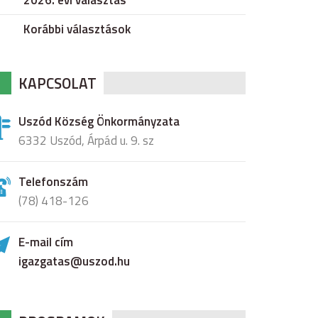
2026. évi választás
Korábbi választások
KAPCSOLAT
Uszód Község Önkormányzata
6332 Uszód, Árpád u. 9. sz
Telefonszám
(78) 418-126
E-mail cím
igazgatas@uszod.hu