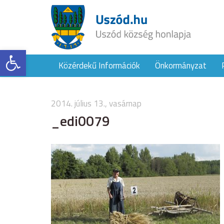
Eszköztár megnyitása
Közérdekű Információk
Önkormányzat
2014. július 13., vasárnap
_edi0079