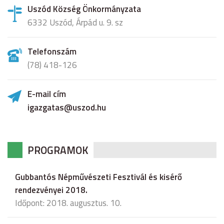
Uszód Község Önkormányzata
6332 Uszód, Árpád u. 9. sz
Telefonszám
(78) 418-126
E-mail cím
igazgatas@uszod.hu
PROGRAMOK
Gubbantós Népművészeti Fesztivál és kisérő
rendezvényei 2018.
Időpont: 2018. augusztus. 10.