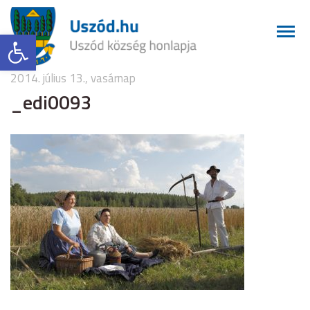
Eszköztár megnyitása
2014. július 13., vasárnap
_edi0093