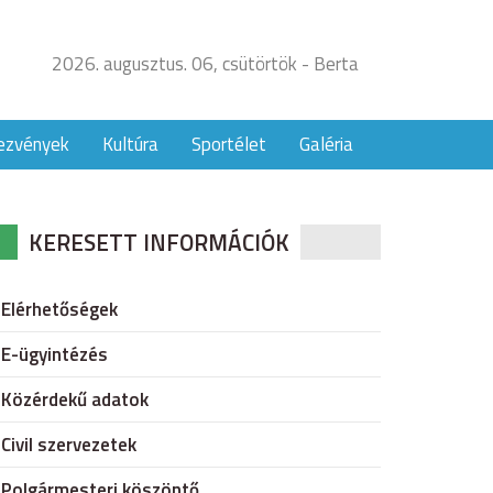
2026. augusztus. 06, csütörtök - Berta
ezvények
Kultúra
Sportélet
Galéria
KERESETT INFORMÁCIÓK
Elérhetőségek
E-ügyintézés
Közérdekű adatok
Civil szervezetek
Polgármesteri köszöntő