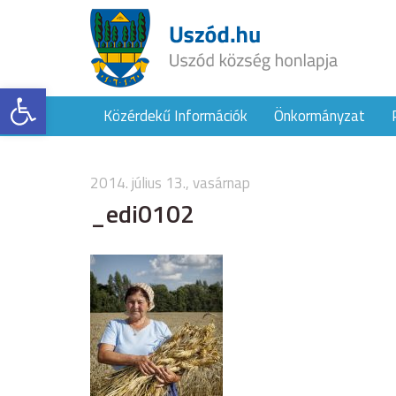
Eszköztár megnyitása
Közérdekű Információk
Önkormányzat
2014. július 13., vasárnap
_edi0102