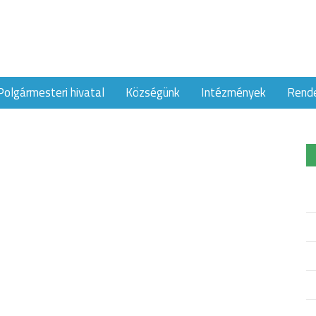
Polgármesteri hivatal
Községünk
Intézmények
Rend