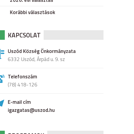
2026. évi választás
Korábbi választások
KAPCSOLAT
Uszód Község Önkormányzata
6332 Uszód, Árpád u. 9. sz
Telefonszám
(78) 418-126
E-mail cím
igazgatas@uszod.hu