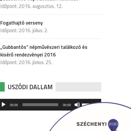
Időpont: 2016. augusztus. 12.
Fogathajtó verseny
Időpont: 2016. július. 2.
„Gubbantós” népművészeri találkozó és
kisérő rendezvényei 2016
Időpont: 2016. június. 25.
USZÓDI DALLAM
udió
A
00:00
00:00
hangerő
játszó
növeléséhez,
illetőleg
csökkentéséhez
a