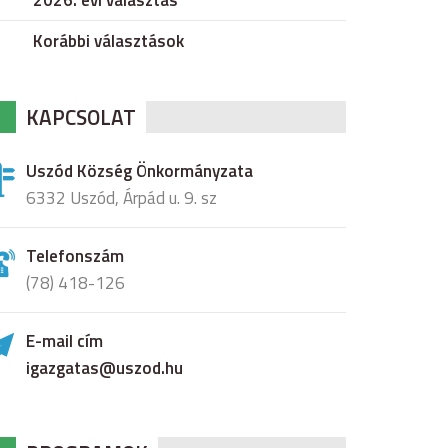
2026. évi választás
Korábbi választások
KAPCSOLAT
Uszód Község Önkormányzata
6332 Uszód, Árpád u. 9. sz
Telefonszám
(78) 418-126
E-mail cím
igazgatas@uszod.hu