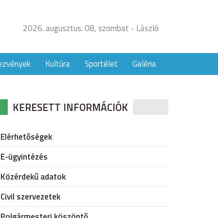
2026. augusztus. 08, szombat - László
ezvények
Kultúra
Sportélet
Galéria
KERESETT INFORMÁCIÓK
Elérhetőségek
E-ügyintézés
Közérdekű adatok
Civil szervezetek
Polgármesteri köszöntő