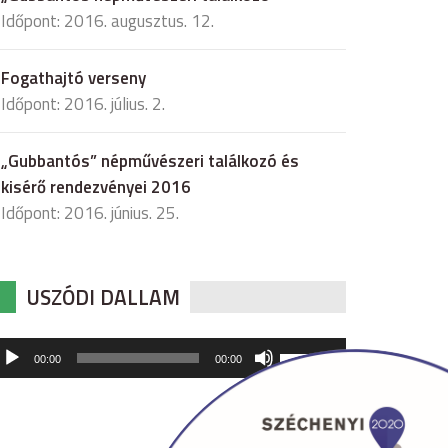
Időpont: 2016. augusztus. 12.
Fogathajtó verseny
Időpont: 2016. július. 2.
„Gubbantós” népművészeri találkozó és
kisérő rendezvényei 2016
Időpont: 2016. június. 25.
USZÓDI DALLAM
udió
A
00:00
00:00
hangerő
játszó
növeléséhez,
illetőleg
csökkentéséhez
a