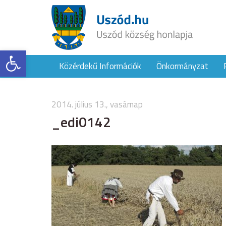
Eszköztár megnyitása
Közérdekű Információk
Önkormányzat
2014. július 13., vasárnap
_edi0142