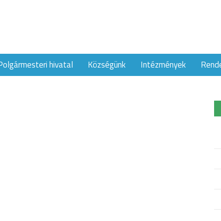
Polgármesteri hivatal
Községünk
Intézmények
Rend