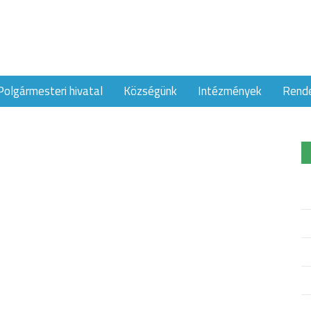
Polgármesteri hivatal
Községünk
Intézmények
Rend