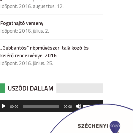
Időpont: 2016. augusztus. 12.
Fogathajtó verseny
Időpont: 2016. július. 2.
„Gubbantós” népművészeri találkozó és
kisérő rendezvényei 2016
Időpont: 2016. június. 25.
USZÓDI DALLAM
udió
A
00:00
00:00
hangerő
játszó
növeléséhez,
illetőleg
csökkentéséhez
a