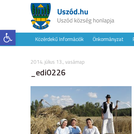
Eszköztár megnyitása
Közérdekű Információk
Önkormányzat
2014. július 13., vasárnap
_edi0226