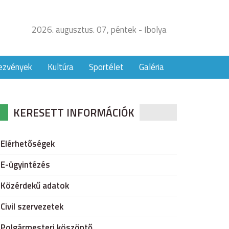
2026. augusztus. 07, péntek - Ibolya
ezvények
Kultúra
Sportélet
Galéria
KERESETT INFORMÁCIÓK
Elérhetőségek
E-ügyintézés
Közérdekű adatok
Civil szervezetek
Polgármesteri köszöntő