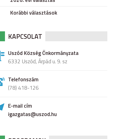
2026. évi választás
Korábbi választások
KAPCSOLAT
Uszód Község Önkormányzata
6332 Uszód, Árpád u. 9. sz
Telefonszám
(78) 418-126
E-mail cím
igazgatas@uszod.hu