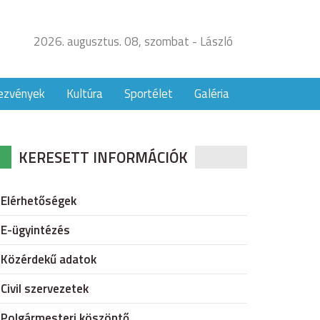
2026. augusztus. 08, szombat - László
ezvények
Kultúra
Sportélet
Galéria
KERESETT INFORMÁCIÓK
Elérhetőségek
E-ügyintézés
Közérdekű adatok
Civil szervezetek
Polgármesteri köszöntő