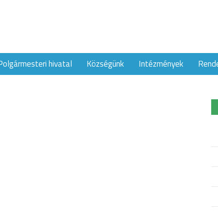
Polgármesteri hivatal
Községünk
Intézmények
Rend