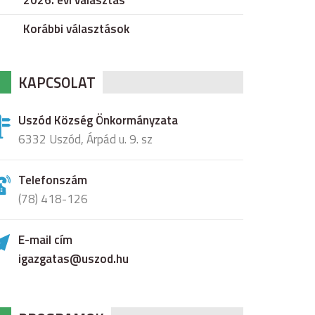
2026. évi választás
Korábbi választások
KAPCSOLAT
Uszód Község Önkormányzata
6332 Uszód, Árpád u. 9. sz
Telefonszám
(78) 418-126
E-mail cím
igazgatas@uszod.hu