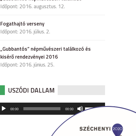
Időpont: 2016. augusztus. 12.
Fogathajtó verseny
Időpont: 2016. július. 2.
„Gubbantós” népművészeri találkozó és
kisérő rendezvényei 2016
Időpont: 2016. június. 25.
USZÓDI DALLAM
udió
A
00:00
00:00
hangerő
játszó
növeléséhez,
illetőleg
csökkentéséhez
a