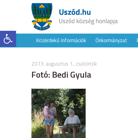
Eszköztár megnyitása
Közérdekű Információk
Önkormányzat
2013. augusztus 1., csütörtök
Fotó: Bedi Gyula