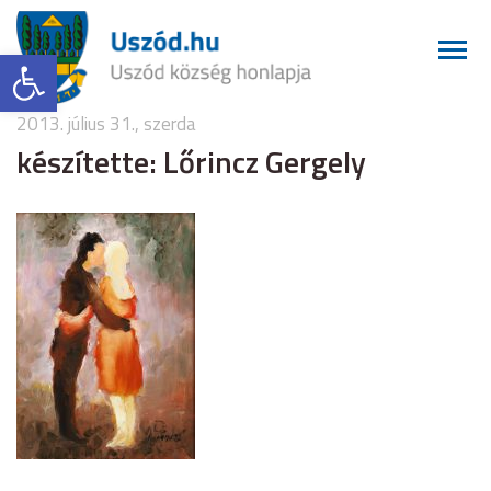
Eszköztár megnyitása
2013. július 31., szerda
készítette: Lőrincz Gergely