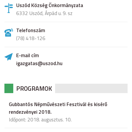
Uszód Község Önkormányzata
6332 Uszód, Árpád u. 9. sz
Telefonszám
(78) 418-126
E-mail cím
igazgatas@uszod.hu
PROGRAMOK
Gubbantós Népművészeti Fesztivál és kisérő
rendezvényei 2018.
Időpont: 2018. augusztus. 10.