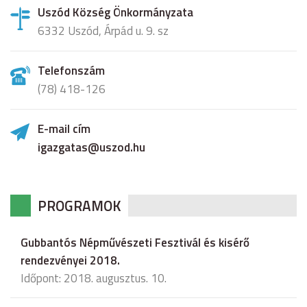
Uszód Község Önkormányzata
6332 Uszód, Árpád u. 9. sz
Telefonszám
(78) 418-126
E-mail cím
igazgatas@uszod.hu
PROGRAMOK
Gubbantós Népművészeti Fesztivál és kisérő
rendezvényei 2018.
Időpont: 2018. augusztus. 10.