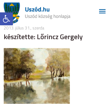
Eszköztár megnyitása
2013. július 31., szerda
készítette: Lőrincz Gergely