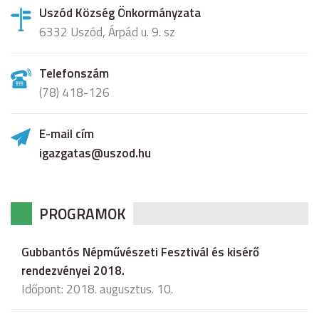
Uszód Község Önkormányzata
6332 Uszód, Árpád u. 9. sz
Telefonszám
(78) 418-126
E-mail cím
igazgatas@uszod.hu
PROGRAMOK
Gubbantós Népművészeti Fesztivál és kisérő
rendezvényei 2018.
Időpont: 2018. augusztus. 10.