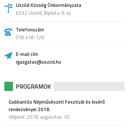
Uszód Község Önkormányzata
6332 Uszód, Árpád u. 9. sz
Telefonszám
(78) 418-126
E-mail cím
igazgatas@uszod.hu
PROGRAMOK
Gubbantós Népművészeti Fesztivál és kisérő
rendezvényei 2018.
Időpont: 2018. augusztus. 10.