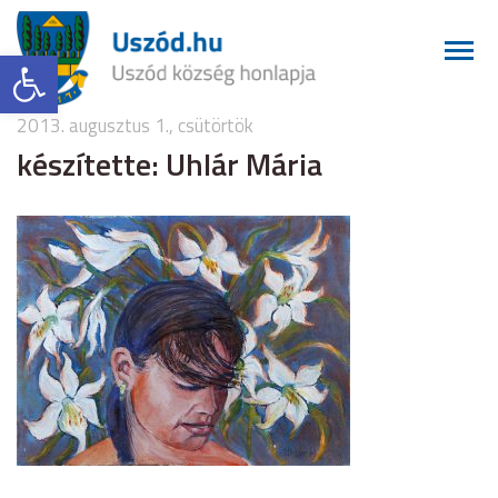
Eszköztár megnyitása
2013. augusztus 1., csütörtök
készítette: Uhlár Mária