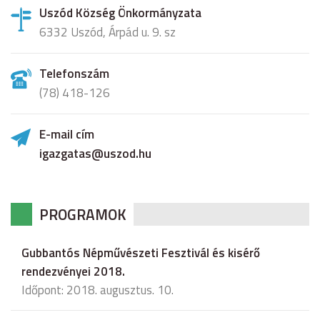
Uszód Község Önkormányzata
6332 Uszód, Árpád u. 9. sz
Telefonszám
(78) 418-126
E-mail cím
igazgatas@uszod.hu
PROGRAMOK
Gubbantós Népművészeti Fesztivál és kisérő
rendezvényei 2018.
Időpont: 2018. augusztus. 10.