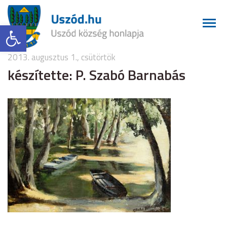
Eszköztár megnyitása
2013. augusztus 1., csütörtök
készítette: P. Szabó Barnabás