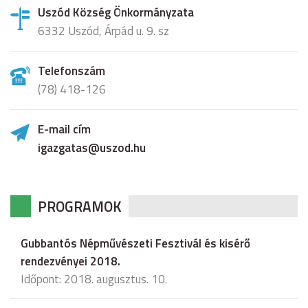
Uszód Község Önkormányzata
6332 Uszód, Árpád u. 9. sz
Telefonszám
(78) 418-126
E-mail cím
igazgatas@uszod.hu
PROGRAMOK
Gubbantós Népművészeti Fesztivál és kisérő
rendezvényei 2018.
Időpont: 2018. augusztus. 10.