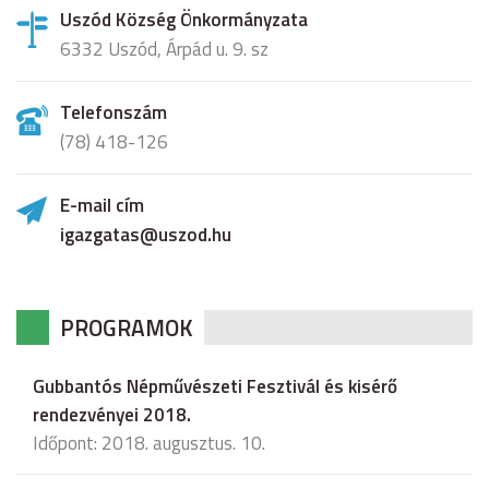
Uszód Község Önkormányzata
6332 Uszód, Árpád u. 9. sz
Telefonszám
(78) 418-126
E-mail cím
igazgatas@uszod.hu
PROGRAMOK
Gubbantós Népművészeti Fesztivál és kisérő
rendezvényei 2018.
Időpont: 2018. augusztus. 10.