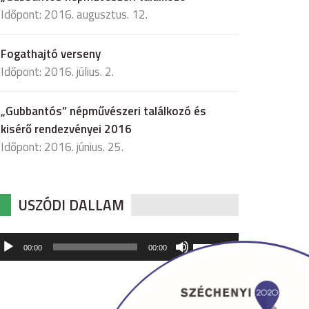
Időpont: 2016. augusztus. 12.
Fogathajtó verseny
Időpont: 2016. július. 2.
„Gubbantós” népművészeri találkozó és
kisérő rendezvényei 2016
Időpont: 2016. június. 25.
USZÓDI DALLAM
udió
A
00:00
00:00
hangerő
játszó
növeléséhez,
illetőleg
csökkentéséhez
a