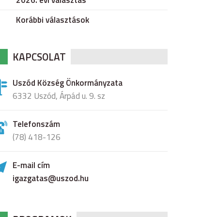
2026. évi választás
Korábbi választások
KAPCSOLAT
Uszód Község Önkormányzata
6332 Uszód, Árpád u. 9. sz
Telefonszám
(78) 418-126
E-mail cím
igazgatas@uszod.hu