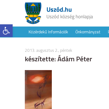
Eszköztár megnyitása
Közérdekű Információk
Önkormányzat
2013. augusztus 2., péntek
készítette: Ádám Péter