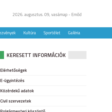
2026. augusztus. 09, vasárnap - Emőd
ezvények
Kultúra
Sportélet
Galéria
KERESETT INFORMÁCIÓK
Elérhetőségek
E-ügyintézés
Közérdekű adatok
Civil szervezetek
Polgármesteri köszöntő