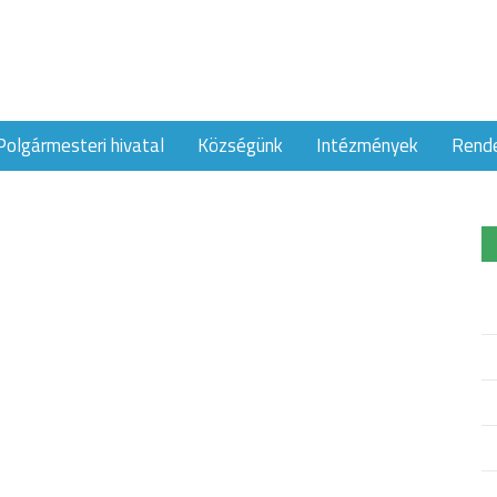
Polgármesteri hivatal
Községünk
Intézmények
Rend