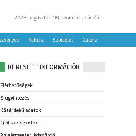
2026. augusztus. 08, szombat - László
ezvények
Kultúra
Sportélet
Galéria
KERESETT INFORMÁCIÓK
Elérhetőségek
E-ügyintézés
Közérdekű adatok
Civil szervezetek
Polgármesteri köszöntő