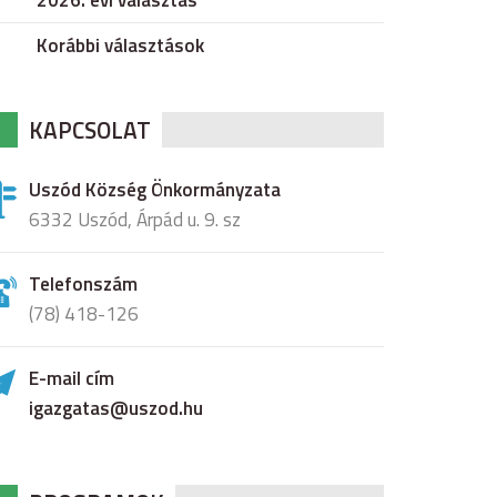
2026. évi választás
Korábbi választások
KAPCSOLAT
Uszód Község Önkormányzata
6332 Uszód, Árpád u. 9. sz
Telefonszám
(78) 418-126
E-mail cím
igazgatas@uszod.hu