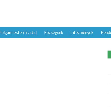
Polgármesteri hivatal
Községünk
Intézmények
Rend