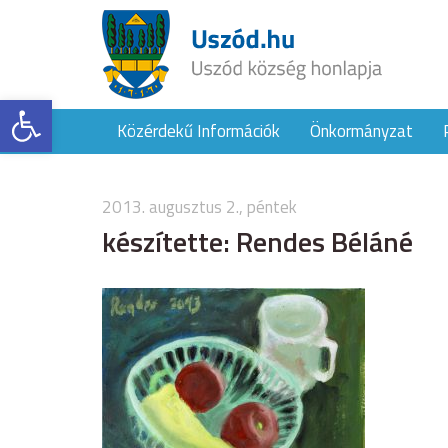
Eszköztár megnyitása
Közérdekű Információk
Önkormányzat
2013. augusztus 2., péntek
készítette: Rendes Béláné