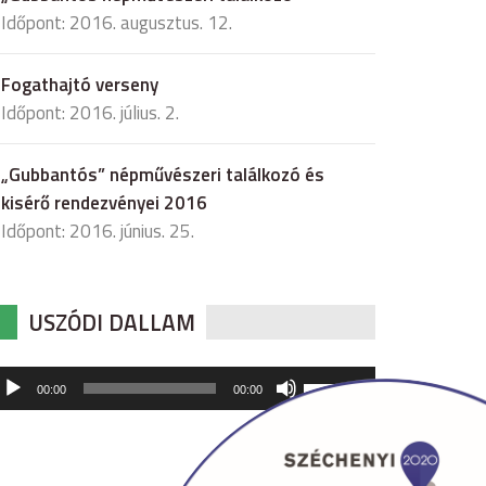
Időpont: 2016. augusztus. 12.
Fogathajtó verseny
Időpont: 2016. július. 2.
„Gubbantós” népművészeri találkozó és
kisérő rendezvényei 2016
Időpont: 2016. június. 25.
USZÓDI DALLAM
udió
A
00:00
00:00
hangerő
játszó
növeléséhez,
illetőleg
csökkentéséhez
a