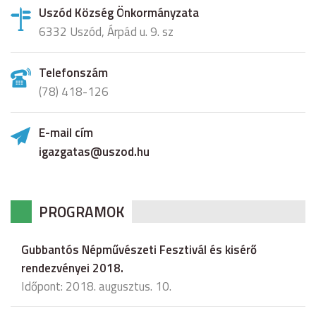
Uszód Község Önkormányzata
6332 Uszód, Árpád u. 9. sz
Telefonszám
(78) 418-126
E-mail cím
igazgatas@uszod.hu
PROGRAMOK
Gubbantós Népművészeti Fesztivál és kisérő
rendezvényei 2018.
Időpont: 2018. augusztus. 10.