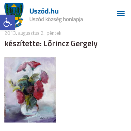
Eszköztár megnyitása
2013. augusztus 2., péntek
készítette: Lőrincz Gergely