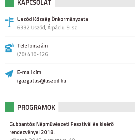
KAPCSOLAT
Uszód Község Önkormányzata
6332 Uszód, Árpád u. 9. sz
Telefonszám
(78) 418-126
E-mail cím
igazgatas@uszod.hu
PROGRAMOK
Gubbantós Népművészeti Fesztivál és kisérő
rendezvényei 2018.