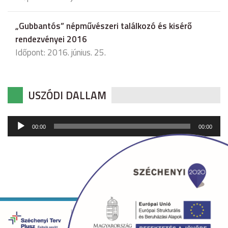
„Gubbantós” népművészeri találkozó és kisérő
rendezvényei 2016
Időpont: 2016. június. 25.
USZÓDI DALLAM
Audió
00:00
00:00
lejátszó
Copyright © 2026 uszod.hu Minden jog fenntartva. •