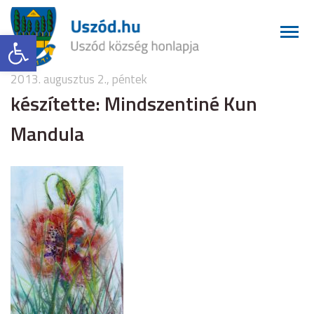
Eszköztár megnyitása
2013. augusztus 2., péntek
készítette: Mindszentiné Kun
Mandula