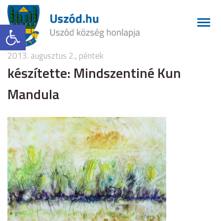
Eszköztár megnyitása
2013. augusztus 2., péntek
készítette: Mindszentiné Kun
Mandula