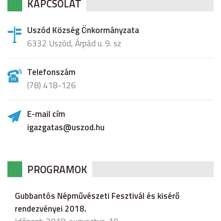
KAPCSOLAT
Uszód Község Önkormányzata
6332 Uszód, Árpád u. 9. sz
Telefonszám
(78) 418-126
E-mail cím
igazgatas@uszod.hu
PROGRAMOK
Gubbantós Népművészeti Fesztivál és kisérő
rendezvényei 2018.