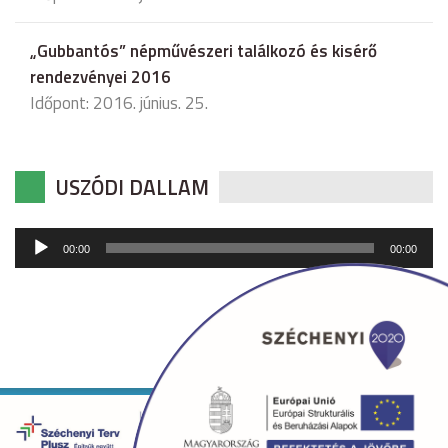
„Gubbantós” népművészeri találkozó és kisérő
rendezvényei 2016
Időpont: 2016. június. 25.
USZÓDI DALLAM
Audió
00:00
00:00
lejátszó
Copyright © 2026 uszod.hu Minden jog fenntartva. •