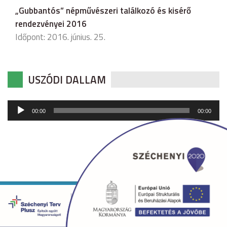
„Gubbantós” népművészeri találkozó és kisérő
rendezvényei 2016
Időpont: 2016. június. 25.
USZÓDI DALLAM
Audió
00:00
00:00
lejátszó
Copyright © 2026 uszod.hu Minden jog fenntartva. •
Készítette:
fridrik.me