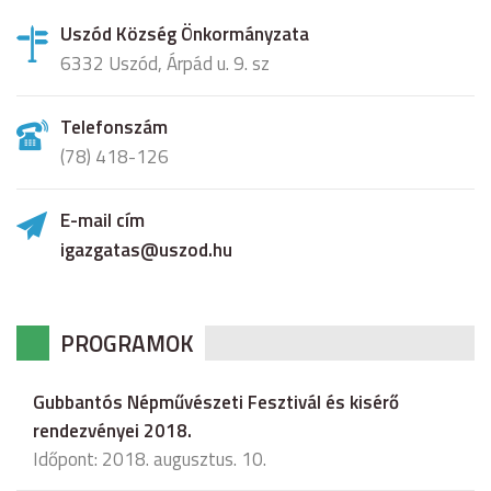
Uszód Község Önkormányzata
6332 Uszód, Árpád u. 9. sz
Telefonszám
(78) 418-126
E-mail cím
igazgatas@uszod.hu
PROGRAMOK
Gubbantós Népművészeti Fesztivál és kisérő
rendezvényei 2018.
Időpont: 2018. augusztus. 10.