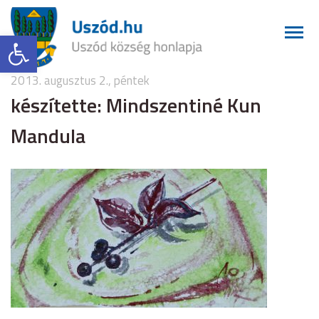
Eszköztár megnyitása
2013. augusztus 2., péntek
készítette: Mindszentiné Kun
Mandula