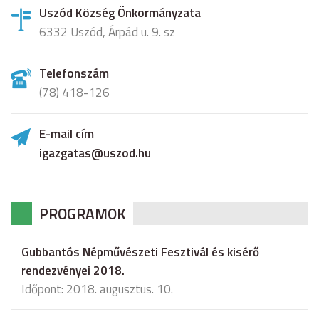
Uszód Község Önkormányzata
6332 Uszód, Árpád u. 9. sz
Telefonszám
(78) 418-126
E-mail cím
igazgatas@uszod.hu
PROGRAMOK
Gubbantós Népművészeti Fesztivál és kisérő
rendezvényei 2018.
Időpont: 2018. augusztus. 10.