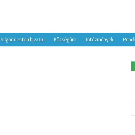
Polgármesteri hivatal
Községünk
Intézmények
Rend