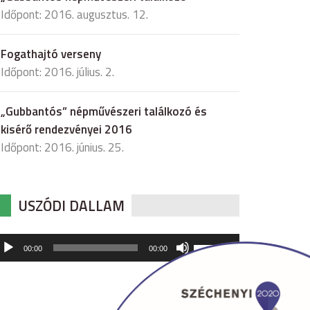
Időpont: 2016. augusztus. 12.
Fogathajtó verseny
Időpont: 2016. július. 2.
„Gubbantós” népművészeri találkozó és
kisérő rendezvényei 2016
Időpont: 2016. június. 25.
USZÓDI DALLAM
udió
A
00:00
00:00
hangerő
játszó
növeléséhez,
illetőleg
csökkentéséhez
a