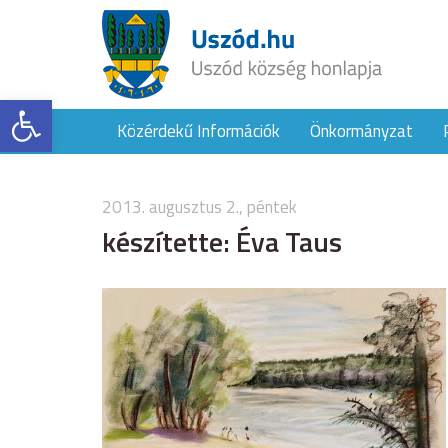
Eszköztár megnyitása
Közérdekű Információk
Önkormányzat
2013. augusztus 2., péntek
készítette: Éva Taus