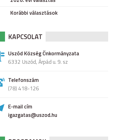
2026. évi választás
Korábbi választások
KAPCSOLAT
Uszód Község Önkormányzata
6332 Uszód, Árpád u. 9. sz
Telefonszám
(78) 418-126
E-mail cím
igazgatas@uszod.hu