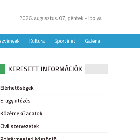
2026. augusztus. 07, péntek - Ibolya
ezvények
Kultúra
Sportélet
Galéria
KERESETT INFORMÁCIÓK
Elérhetőségek
E-ügyintézés
Közérdekű adatok
Civil szervezetek
Polgármesteri köszöntő