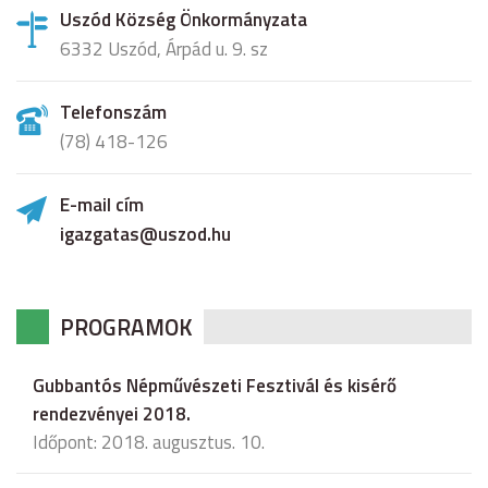
Uszód Község Önkormányzata
6332 Uszód, Árpád u. 9. sz
Telefonszám
(78) 418-126
E-mail cím
igazgatas@uszod.hu
PROGRAMOK
Gubbantós Népművészeti Fesztivál és kisérő
rendezvényei 2018.
Időpont: 2018. augusztus. 10.