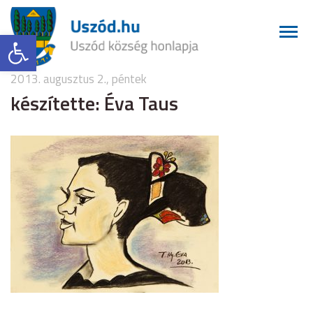
Eszköztár megnyitása
2013. augusztus 2., péntek
készítette: Éva Taus