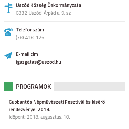
Uszód Község Önkormányzata
6332 Uszód, Árpád u. 9. sz
Telefonszám
(78) 418-126
E-mail cím
igazgatas@uszod.hu
PROGRAMOK
Gubbantós Népművészeti Fesztivál és kisérő
rendezvényei 2018.
Időpont: 2018. augusztus. 10.